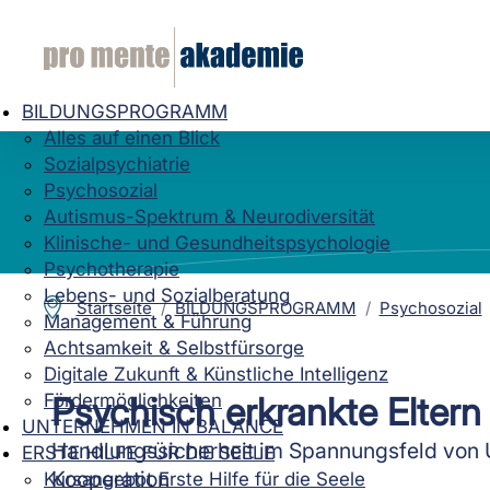
BILDUNGSPROGRAMM
Alles auf einen Blick
Sozialpsychiatrie
Psychosozial
Autismus-Spektrum & Neurodiversität
Klinische- und Gesundheitspsychologie
Psychotherapie
Lebens- und Sozialberatung
Startseite
BILDUNGSPROGRAMM
Psychosozial
Management & Führung
Achtsamkeit & Selbstfürsorge
Digitale Zukunft & Künstliche Intelligenz
Fördermöglichkeiten
Psychisch erkrankte Eltern
UNTERNEHMEN IN BALANCE
Handlungssicherheit im Spannungsfeld von 
ERSTE HILFE FÜR DIE SEELE
Kooperation
Kursangebot Erste Hilfe für die Seele