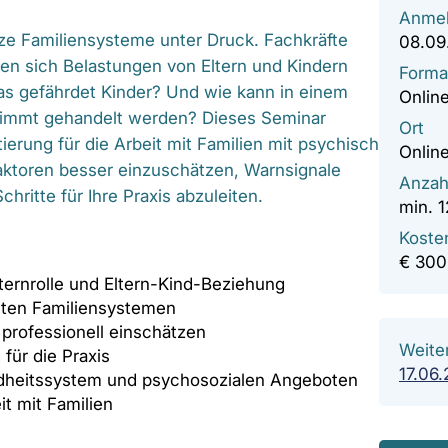
Anmel
ze Familiensysteme unter Druck. Fachkräfte
08.09
en sich Belastungen von Eltern und Kindern
Forma
s gefährdet Kinder? Und wie kann in einem
Onlin
timmt gehandelt werden? Dieses Seminar
Ort
ierung für die Arbeit mit Familien mit psychisch
Onlin
faktoren besser einzuschätzen, Warnsignale
Anzah
ritte für Ihre Praxis abzuleiten.
min. 
Koste
€ 300
ernrolle und Eltern-Kind-Beziehung
teten Familiensystemen
professionell einschätzen
Weite
 für die Praxis
17.06
dheitssystem und psychosozialen Angeboten
t mit Familien