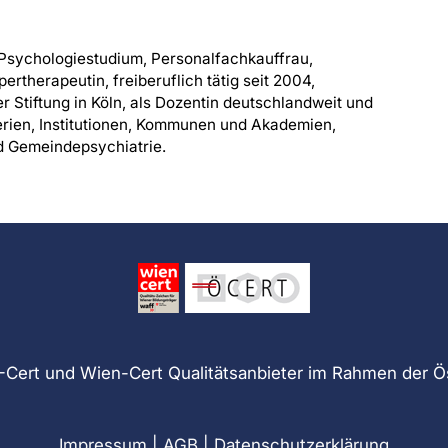
Psychologiestudium, Personalfachkauffrau,
pertherapeutin, freiberuflich tätig seit 2004,
r Stiftung in Köln, als Dozentin deutschlandweit und
terien, Institutionen, Kommunen und Akademien,
d Gemeindepsychiatrie.
Cert und Wien-Cert Qualitätsanbieter im Rahmen der Ö
Impressum
|
AGB
|
Datenschutzerklärung