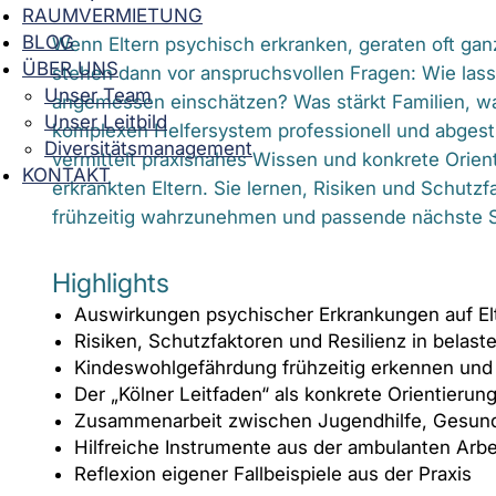
RAUMVERMIETUNG
BLOG
Wenn Eltern psychisch erkranken, geraten oft gan
ÜBER UNS
stehen dann vor anspruchsvollen Fragen: Wie lass
Unser Team
angemessen einschätzen? Was stärkt Familien, wa
Unser Leitbild
komplexen Helfersystem professionell und abges
Diversitätsmanagement
vermittelt praxisnahes Wissen und konkrete Orient
KONTAKT
erkrankten Eltern. Sie lernen, Risiken und Schutz
frühzeitig wahrzunehmen und passende nächste Sch
Highlights
Auswirkungen psychischer Erkrankungen auf Elt
Risiken, Schutzfaktoren und Resilienz in belas
Kindeswohlgefährdung frühzeitig erkennen und 
Der „Kölner Leitfaden“ als konkrete Orientierung
Zusammenarbeit zwischen Jugendhilfe, Gesun
Hilfreiche Instrumente aus der ambulanten Arbei
Reflexion eigener Fallbeispiele aus der Praxis