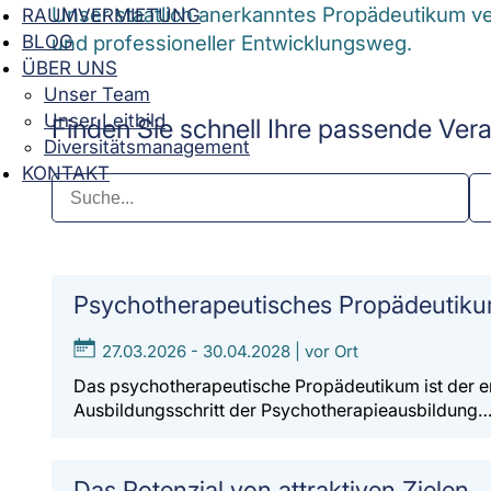
Unser staatlich anerkanntes Propädeutikum verb
RAUMVERMIETUNG
BLOG
und professioneller Entwicklungsweg.
ÜBER UNS
Unser Team
Unser Leitbild
Finden Sie schnell Ihre passende Ver
Diversitätsmanagement
KONTAKT
Psychotherapeutisches Propädeutik
27.03.2026 - 30.04.2028 | vor Ort
Das psychotherapeutische Propädeutikum ist der er
Ausbildungsschritt der Psychotherapieausbildung
Das Potenzial von attraktiven Zielen