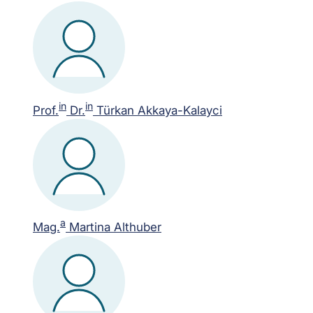
in
in
Prof.
Dr.
Türkan Akkaya-Kalayci
a
Mag.
Martina Althuber