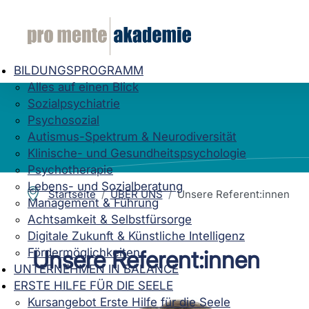
BILDUNGSPROGRAMM
Alles auf einen Blick
Sozialpsychiatrie
Psychosozial
Autismus-Spektrum & Neurodiversität
Klinische- und Gesundheitspsychologie
Psychotherapie
Lebens- und Sozialberatung
Startseite
ÜBER UNS
Unsere Referent:innen
Management & Führung
Achtsamkeit & Selbstfürsorge
Digitale Zukunft & Künstliche Intelligenz
Fördermöglichkeiten
Unsere Referent:innen
UNTERNEHMEN IN BALANCE
ERSTE HILFE FÜR DIE SEELE
Kursangebot Erste Hilfe für die Seele