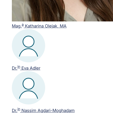
a
Mag.
Katharina Olejak, MA
in
Dr.
Eva Adler
in
Dr.
Nassim Agdari-Moghadam