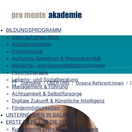
BILDUNGSPROGRAMM
Alles auf einen Blick
Sozialpsychiatrie
Psychosozial
Autismus-Spektrum & Neurodiversität
Klinische- und Gesundheitspsychologie
Psychotherapie
Lebens- und Sozialberatung
Startseite
ÜBER UNS
Unsere Referent:innen
Management & Führung
Achtsamkeit & Selbstfürsorge
Digitale Zukunft & Künstliche Intelligenz
Fördermöglichkeiten
UNTERNEHMEN IN BALANCE
ERSTE HILFE FÜR DIE SEELE
Kursangebot Erste Hilfe für die Seele