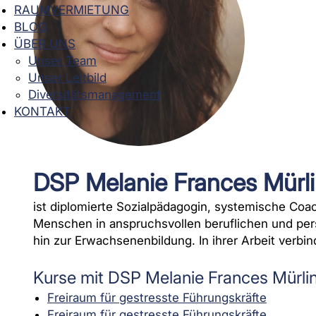
RAUMVERMIETUNG
BLOG
ÜBER UNS
Unser Team
Unser Leitbild
Diversitätsmanagement
KONTAKT
DSP Melanie Frances Mürl
ist diplomierte Sozialpädagogin, systemische Coa
Menschen in
anspruchsvollen beruflichen und pe
hin zur Erwachsenenbildung. In ihrer Arbeit verbin
Kurse mit DSP Melanie Frances Mürli
Freiraum für gestresste Führungskräfte
Freiraum für gestresste Führungskräfte